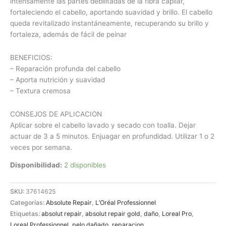
intensamente las partes debilitadas de la fibra capilar,
fortaleciendo el cabello, aportando suavidad y brillo. El cabello
queda revitalizado instantáneamente, recuperando su brillo y
fortaleza, además de fácil de peinar
BENEFICIOS:
– Reparación profunda del cabello
– Aporta nutrición y suavidad
– Textura cremosa
CONSEJOS DE APLICACION
Aplicar sobre el cabello lavado y secado con toalla. Dejar
actuar de 3 a 5 minutos. Enjuagar en profundidad. Utilizar 1 o 2
veces por semana.
Disponibilidad:
2 disponibles
SKU:
37614625
Categorías:
Absolute Repair
,
L’Oréal Professionnel
Etiquetas:
absolut repair
,
absolut repair gold
,
daño
,
Loreal Pro
,
Loreal Professionnel
,
pelo dañado
,
reparacion