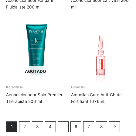
Acondicionador Fondant
Acondicionador Lait Vital 200
Fluidaliste 200 ml
ml
AGOTADO
Kerastase
Génesis
Acondicionador Soin Premier
Ampollas Cure Anti-Chute
Therapiste 200 ml
Fortifiant 10x6mL
1
2
3
4
…
6
7
8
→