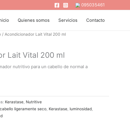
095035461
nicio
Quienes somos
Servicios
Contacto
e
/ Acondicionador Lait Vital 200 ml
 Lait Vital 200 ml
onador nutritivo para un cabello de normal a
as:
Kerastase
,
Nutritive
cabello ligeramente seco
,
Kerastase
,
luminosidad
,
ad