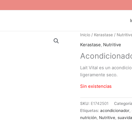
I
Inicio
/
Kerastase
/
Nutritiv
Kerastase
,
Nutritive
Acondicionador
Lait Vital es un acondici
ligeramente seco.
Sin existencias
SKU:
E1742501
Categorí
Etiquetas:
acondicionador
,
nutrición
,
Nutritive
,
suavid