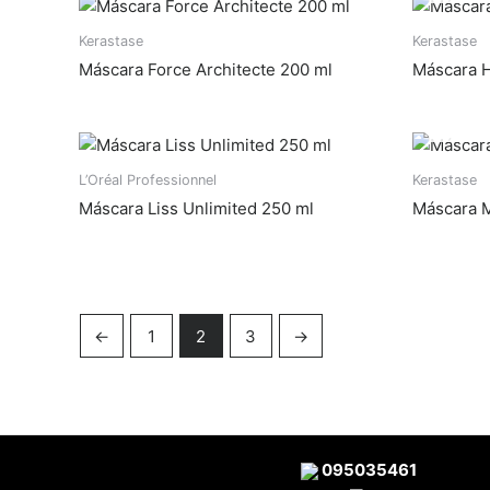
Kerastase
Kerastase
Máscara Force Architecte 200 ml
Máscara H
L’Oréal Professionnel
Kerastase
Máscara Liss Unlimited 250 ml
Máscara M
←
1
2
3
→
095035461